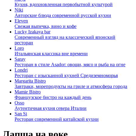
Кухня, вдохновленная первобытной культурой
Niki
Авторские блюда современной русской кухни
Eleven
Свежая выпечка, вино и кофе
Lucky Izakaya bar
Современный взгляд на классический японский
ресторан
Loro
Итальянская классика вне времени
Saray
Ресторан в стиле Asador: овощи, мясо и рыба на огне
Londri
Ресторан с изысканной кухней Средиземноморья
Margarita Bistro
Завтраки, морепродукты на гриле и атмосфера города
Mamie Bistro
Французское бистро на каждый день
Osso
Аутентичная кухня севера Италии
San Si
Ресторан современной китайской кухни
Лапша на воке