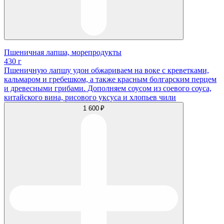
Пшеничная лапша, морепродукты
430 г
Пшеничную лапшу удон обжариваем на воке с креветками,
кальмаром и гребешком, а также красным болгарским перцем
и древесными грибами. Дополняем соусом из соевого соуса,
китайского вина, рисового уксуса и хлопьев чили
1 600 ₽