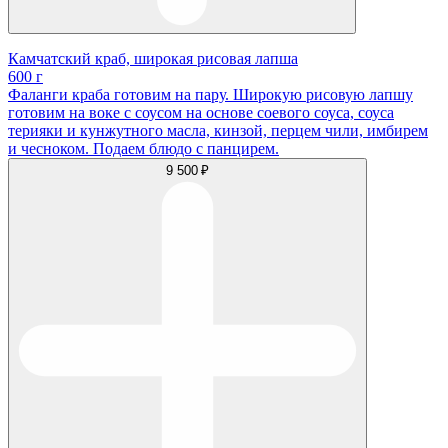
Камчатский краб, широкая рисовая лапша
600 г
Фаланги краба готовим на пару. Широкую рисовую лапшу
готовим на воке с соусом на основе соевого соуса, соуса
терияки и кунжутного масла, кинзой, перцем чили, имбирем
и чесноком. Подаем блюдо с панцирем.
9 500 ₽