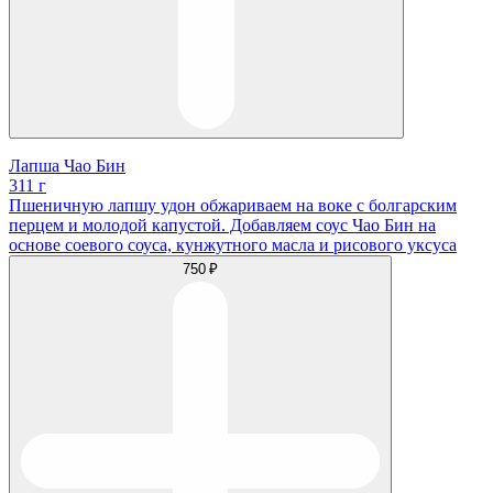
Лапша Чао Бин
311 г
Пшеничную лапшу удон обжариваем на воке с болгарским
перцем и молодой капустой. Добавляем соус Чао Бин на
основе соевого соуса, кунжутного масла и рисового уксуса
750 ₽