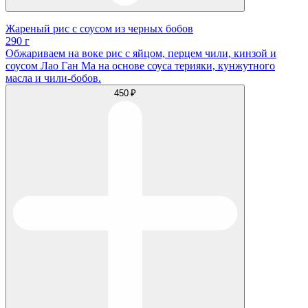
Жареный рис с соусом из черных бобов
290 г
Обжариваем на воке рис с яйцом, перцем чили, кинзой и
соусом Лао Ган Ма на основе соуса терияки, кунжутного
масла и чили-бобов.
450 ₽