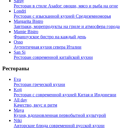
Saray
Ресторан в стиле Asador: овощи, мясо и рыба на огне
Londri
Ресторан с изысканной кухней Средиземноморья
Margarita Bistro
Завтраки, морепродукты на гриле и атмосфера города
Mamie Bistro
Французское бистро на каждый день
Osso
Аутентичная кухня севера Италии
San Si
Ресторан современной китайской кухни
Рестораны
Eva
Ресторан греческой кухни
Koji
Ресторан с cовременной кухней Китая и Индонезии
All day
Качество, вкус и ритм
Maya
Кухня, вдохновленная первобытной культурой
Niki
Авторские блюда современной русской кухни