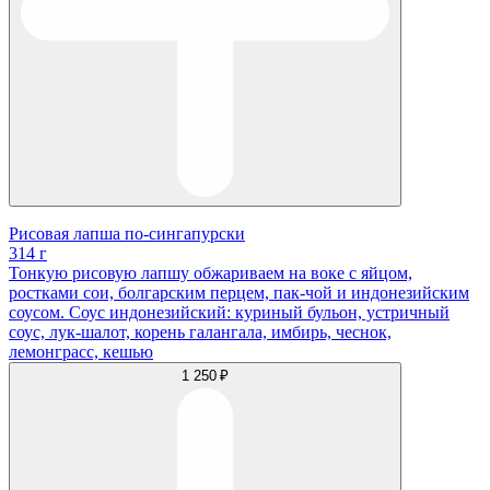
Рисовая лапша по-сингапурски
314 г
Тонкую рисовую лапшу обжариваем на воке с яйцом,
ростками сои, болгарским перцем, пак-чой и индонезийским
соусом. Соус индонезийский: куриный бульон, устричный
соус, лук-шалот, корень галангала, имбирь, чеснок,
лемонграсс, кешью
1 250 ₽