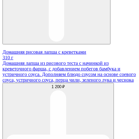
Домашняя рисовая лапша с креветками
310 г
Домашняя лапша из рисового теста с начинкой из
креветочного фарша, с добавлением побегов бамбука и
устричного соуса. Дополняем блюдо соусом на основе соевого
соуса, устричного соуса, перца чили, зеленого лука и чеснока
1 200 ₽