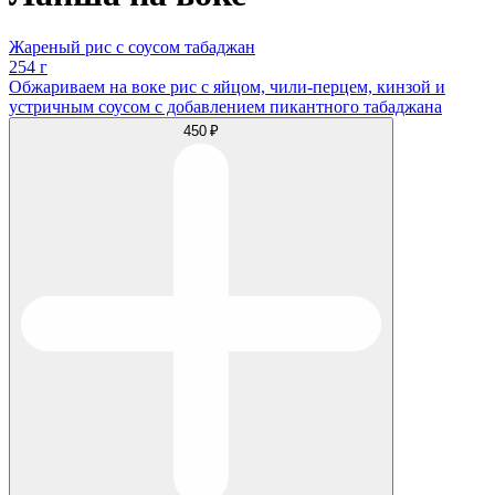
Жареный рис с соусом табаджан
254 г
Обжариваем на воке рис с яйцом, чили-перцем, кинзой и
устричным соусом с добавлением пикантного табаджана
450 ₽