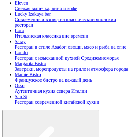
Eleven
Свежая выпечка, вино и кофе
Lucky Izakaya bar
Современный взгляд на классический японский
ресторан
Loro
Итальянская классика вне времени
Saray
Ресторан в стиле Asador: овощи, мясо и рыба на огне
Londri
Ресторан с изысканной кухней Средиземноморья
Margarita Bistro
Завтраки, морепродукты на гриле и атмосфера города
Mamie Bistro
Французское бистро на каждый день
Osso
Аутентичная кухня севера Италии
San Si
Ресторан современной китайской кухни