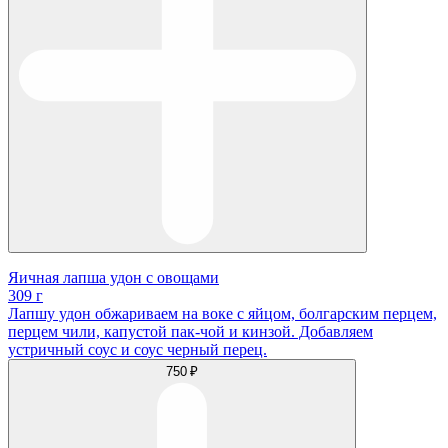
Яичная лапша удон с овощами
309 г
Лапшу удон обжариваем на воке с яйцом, болгарским перцем,
перцем чили, капустой пак-чой и кинзой. Добавляем
устричный соус и соус черный перец.
750 ₽