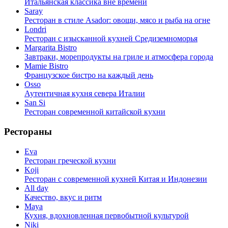
Итальянская классика вне времени
Saray
Ресторан в стиле Asador: овощи, мясо и рыба на огне
Londri
Ресторан с изысканной кухней Средиземноморья
Margarita Bistro
Завтраки, морепродукты на гриле и атмосфера города
Mamie Bistro
Французское бистро на каждый день
Osso
Аутентичная кухня севера Италии
San Si
Ресторан современной китайской кухни
Рестораны
Eva
Ресторан греческой кухни
Koji
Ресторан с cовременной кухней Китая и Индонезии
All day
Качество, вкус и ритм
Maya
Кухня, вдохновленная первобытной культурой
Niki