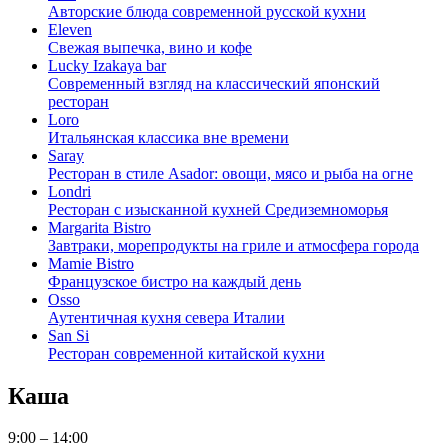
Авторские блюда современной русской кухни
Eleven
Свежая выпечка, вино и кофе
Lucky Izakaya bar
Современный взгляд на классический японский
ресторан
Loro
Итальянская классика вне времени
Saray
Ресторан в стиле Asador: овощи, мясо и рыба на огне
Londri
Ресторан с изысканной кухней Средиземноморья
Margarita Bistro
Завтраки, морепродукты на гриле и атмосфера города
Mamie Bistro
Французское бистро на каждый день
Osso
Аутентичная кухня севера Италии
San Si
Ресторан современной китайской кухни
Каша
9:00 – 14:00