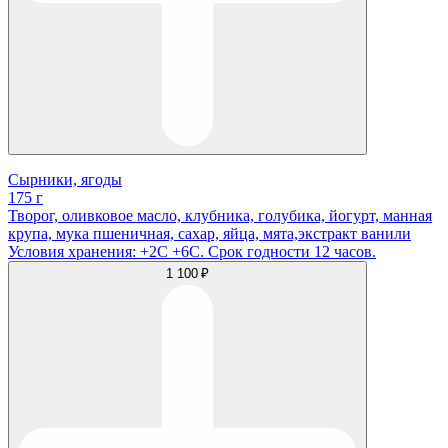
Сырники, ягоды
175 г
Творог, оливковое масло, клубника, голубика, йогурт, манная
крупа, мука пшеничная, сахар, яйца, мята,экстракт ванили
Условия хранения: +2С +6С. Срок годности 12 часов.
1 100 ₽