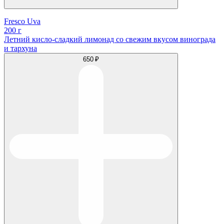
Fresco Uva
200 г
Летний кисло-сладкий лимонад со свежим вкусом винограда
и тархуна
650 ₽