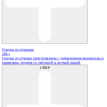
Оладьи из цуккини
266 г
Оладьи из цукини приготовлены с добавлением моцареллы и
пармезана, подаем со сметаной и щучьей икрой
1 890 ₽