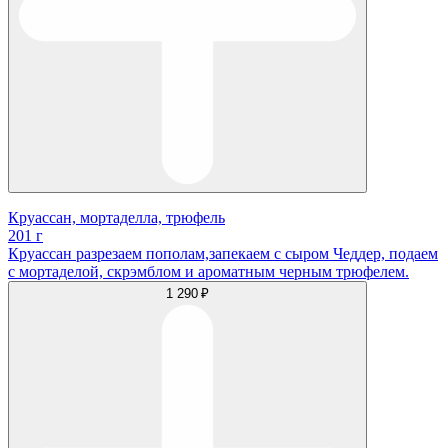
Круассан, мортаделла, трюфель
201 г
Круассан разрезаем пополам,запекаем с сыром Чеддер, подаем
с мортаделой, скрэмблом и ароматным черным трюфелем.
1 290 ₽