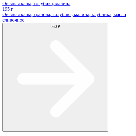
Овсяная каша, голубика, малина
195 г
Овсяная каша, гранола, голубика, малина, клубника, масло
сливочное
950 ₽