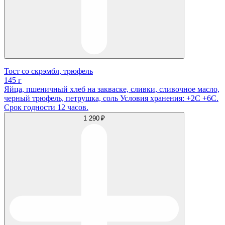
Тост со скрэмбл, трюфель
145 г
Яйца, пшеничный хлеб на закваске, сливки, сливочное масло,
черный трюфель, петрушка, соль Условия хранения: +2С +6С.
Срок годности 12 часов.
1 290 ₽