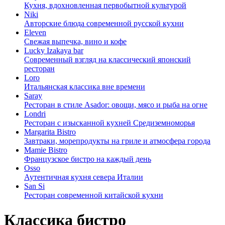
Кухня, вдохновленная первобытной культурой
Niki
Авторские блюда современной русской кухни
Eleven
Свежая выпечка, вино и кофе
Lucky Izakaya bar
Современный взгляд на классический японский
ресторан
Loro
Итальянская классика вне времени
Saray
Ресторан в стиле Asador: овощи, мясо и рыба на огне
Londri
Ресторан с изысканной кухней Средиземноморья
Margarita Bistro
Завтраки, морепродукты на гриле и атмосфера города
Mamie Bistro
Французское бистро на каждый день
Osso
Аутентичная кухня севера Италии
San Si
Ресторан современной китайской кухни
Классика бистро