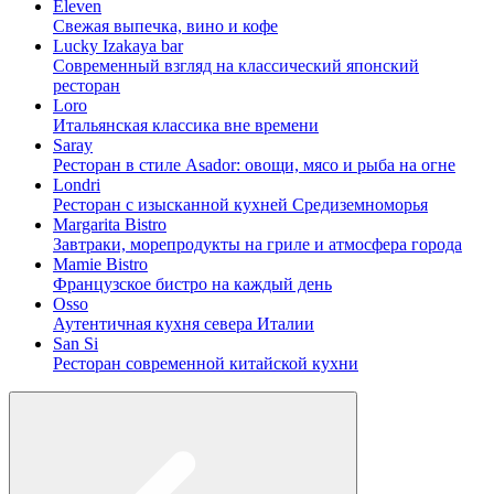
Eleven
Свежая выпечка, вино и кофе
Lucky Izakaya bar
Современный взгляд на классический японский
ресторан
Loro
Итальянская классика вне времени
Saray
Ресторан в стиле Asador: овощи, мясо и рыба на огне
Londri
Ресторан с изысканной кухней Средиземноморья
Margarita Bistro
Завтраки, морепродукты на гриле и атмосфера города
Mamie Bistro
Французское бистро на каждый день
Osso
Аутентичная кухня севера Италии
San Si
Ресторан современной китайской кухни