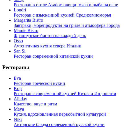
Ресторан в стиле Asador: овощи, мясо и рыба на огне
Londri
Ресторан с изысканной кухней Средиземноморья
Margarita Bistro
Завтраки, морепродукты на гриле и атмосфера города
Mamie Bistro
Французское бистро на каждый день
Osso
Аутентичная кухня севера Италии
San Si
Ресторан современной китайской кухни
Рестораны
Eva
Ресторан греческой кухни
Koji
Ресторан с cовременной кухней Китая и Индонезии
All day
Качество, вкус и ритм
Maya
Кухня, вдохновленная первобытной культурой
Niki
Авторские блюда современной русской кухни