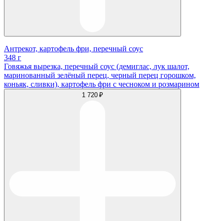
Антрекот, картофель фри, перечный соус
348 г
Говяжья вырезка, перечный соус (демиглас, лук шалот,
маринованный зелёный перец, черный перец горошком,
коньяк, сливки), картофель фри с чесноком и розмарином
1 720 ₽