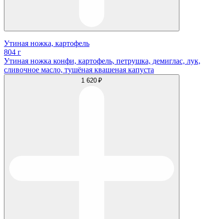
Утиная ножка, картофель
804 г
Утиная ножка конфи, картофель, петрушка, демиглас, лук,
сливочное масло, тушёная квашеная капуста
1 620 ₽