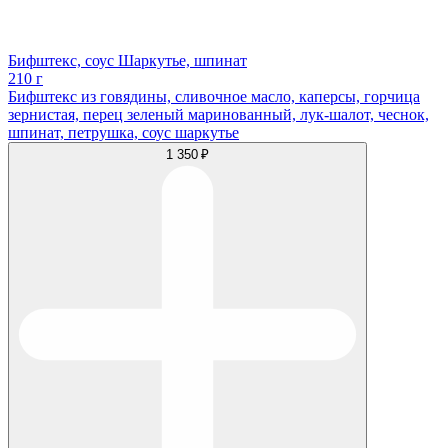
Бифштекс, соус Шаркутье, шпинат
210 г
Бифштекс из говядины, сливочное масло, каперсы, горчица
зернистая, перец зеленый маринованный, лук-шалот, чеснок,
шпинат, петрушка, соус шаркутье
1 350 ₽