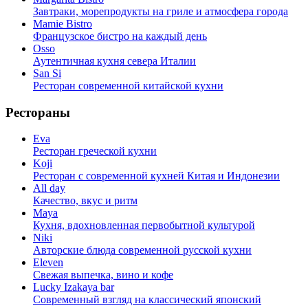
Завтраки, морепродукты на гриле и атмосфера города
Mamie Bistro
Французское бистро на каждый день
Osso
Аутентичная кухня севера Италии
San Si
Ресторан современной китайской кухни
Рестораны
Eva
Ресторан греческой кухни
Koji
Ресторан с cовременной кухней Китая и Индонезии
All day
Качество, вкус и ритм
Maya
Кухня, вдохновленная первобытной культурой
Niki
Авторские блюда современной русской кухни
Eleven
Свежая выпечка, вино и кофе
Lucky Izakaya bar
Современный взгляд на классический японский