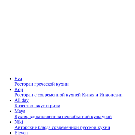
Eva
Ресторан греческой кухни
Koji
Ресторан с cовременной кухней Китая и Индонезии
All day
Качество, вкус и ритм
Maya
Кухня, вдохновленная первобытной культурой
Niki
Авторские блюда современной русской кухни
Eleven