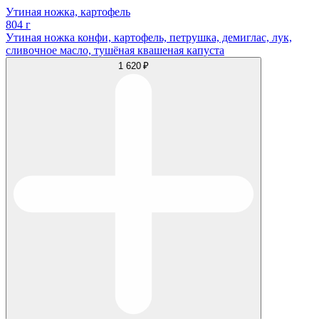
Утиная ножка, картофель
804 г
Утиная ножка конфи, картофель, петрушка, демиглас, лук,
сливочное масло, тушёная квашеная капуста
1 620 ₽