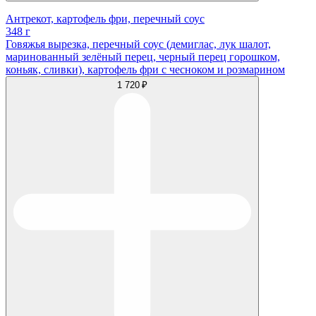
Антрекот, картофель фри, перечный соус
348 г
Говяжья вырезка, перечный соус (демиглас, лук шалот,
маринованный зелёный перец, черный перец горошком,
коньяк, сливки), картофель фри с чесноком и розмарином
1 720 ₽