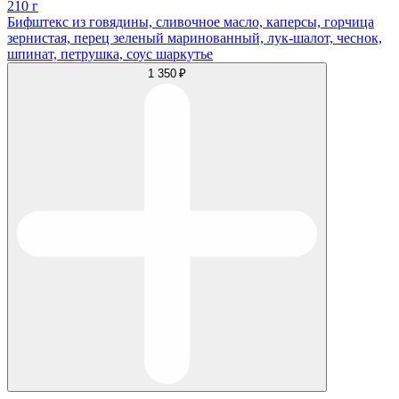
210 г
Бифштекс из говядины, сливочное масло, каперсы, горчица
зернистая, перец зеленый маринованный, лук-шалот, чеснок,
шпинат, петрушка, соус шаркутье
1 350 ₽