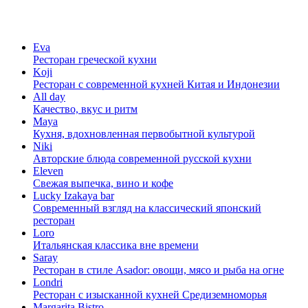
Eva
Ресторан греческой кухни
Koji
Ресторан с cовременной кухней Китая и Индонезии
All day
Качество, вкус и ритм
Maya
Кухня, вдохновленная первобытной культурой
Niki
Авторские блюда современной русской кухни
Eleven
Свежая выпечка, вино и кофе
Lucky Izakaya bar
Современный взгляд на классический японский
ресторан
Loro
Итальянская классика вне времени
Saray
Ресторан в стиле Asador: овощи, мясо и рыба на огне
Londri
Ресторан с изысканной кухней Средиземноморья
Margarita Bistro