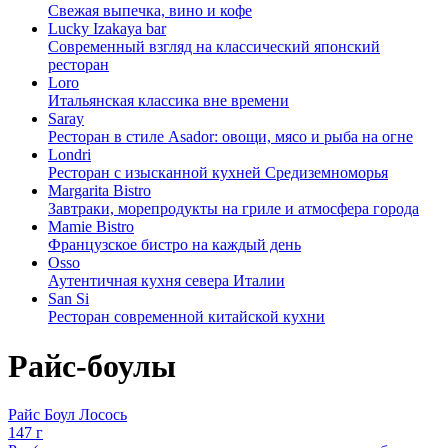
Свежая выпечка, вино и кофе
Lucky Izakaya bar
Современный взгляд на классический японский
ресторан
Loro
Итальянская классика вне времени
Saray
Ресторан в стиле Asador: овощи, мясо и рыба на огне
Londri
Ресторан с изысканной кухней Средиземноморья
Margarita Bistro
Завтраки, морепродукты на гриле и атмосфера города
Mamie Bistro
Французское бистро на каждый день
Osso
Аутентичная кухня севера Италии
San Si
Ресторан современной китайской кухни
Райс-боулы
Райс Боул Лосось
147 г