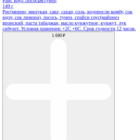
Райс Боул Лосось&Тунец
149 г
Рис(мирин, мицукан, саке, сахар, соль, водоросли комбу, сок
юдзу, сок лимона), лосось, тунец, спайси соус(майонез
японский, паста табаджан, масло кунжутное, кунжут, лук
сибулет. Условия хранения: +2С +6С. Срок годности 12 часов.
1 690 ₽