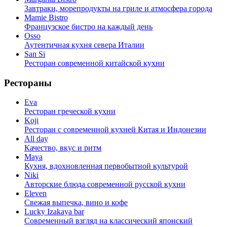
Завтраки, морепродукты на гриле и атмосфера города
Mamie Bistro
Французское бистро на каждый день
Osso
Аутентичная кухня севера Италии
San Si
Ресторан современной китайской кухни
Рестораны
Eva
Ресторан греческой кухни
Koji
Ресторан с cовременной кухней Китая и Индонезии
All day
Качество, вкус и ритм
Maya
Кухня, вдохновленная первобытной культурой
Niki
Авторские блюда современной русской кухни
Eleven
Свежая выпечка, вино и кофе
Lucky Izakaya bar
Современный взгляд на классический японский