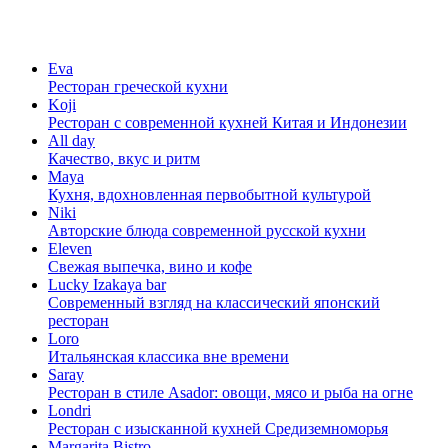
Eva
Ресторан греческой кухни
Koji
Ресторан с cовременной кухней Китая и Индонезии
All day
Качество, вкус и ритм
Maya
Кухня, вдохновленная первобытной культурой
Niki
Авторские блюда современной русской кухни
Eleven
Свежая выпечка, вино и кофе
Lucky Izakaya bar
Современный взгляд на классический японский
ресторан
Loro
Итальянская классика вне времени
Saray
Ресторан в стиле Asador: овощи, мясо и рыба на огне
Londri
Ресторан с изысканной кухней Средиземноморья
Margarita Bistro