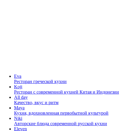
Eva
Ресторан греческой кухни
Koji
Ресторан с cовременной кухней Китая и Индонезии
All day
Качество, вкус и ритм
Maya
Кухня, вдохновленная первобытной культурой
Niki
Авторские блюда современной русской кухни
Eleven