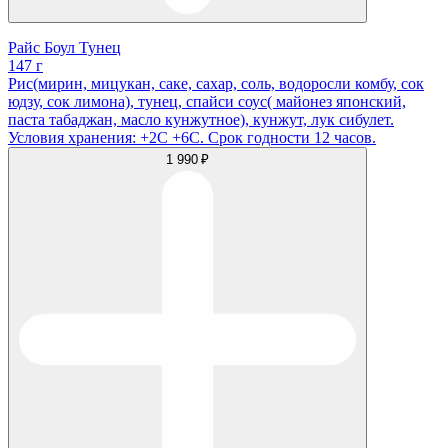
Райс Боул Тунец
147 г
Рис(мирин, мицукан, саке, сахар, соль, водоросли комбу, сок
юдзу, сок лимона), тунец, спайси соус( майонез японский,
паста табаджан, масло кунжутное), кунжут, лук сибулет.
Условия хранения: +2С +6С. Срок годности 12 часов.
1 990 ₽