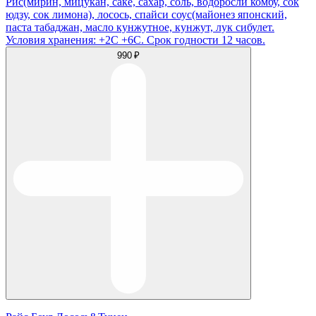
Рис(мирин, мицукан, саке, сахар, соль, водоросли комбу, сок
юдзу, сок лимона), лосось, спайси соус(майонез японский,
паста табаджан, масло кунжутное, кунжут, лук сибулет.
Условия хранения: +2С +6С. Срок годности 12 часов.
990 ₽