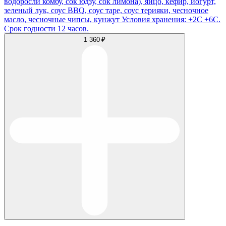
водоросли комбу, сок юдзу, сок лимона), яйцо, кефир, йогурт,
зеленый лук, соус BBQ, соус таре, соус терияки, чесночное
масло, чесночные чипсы, кунжут Условия хранения: +2С +6С.
Срок годности 12 часов.
1 360 ₽