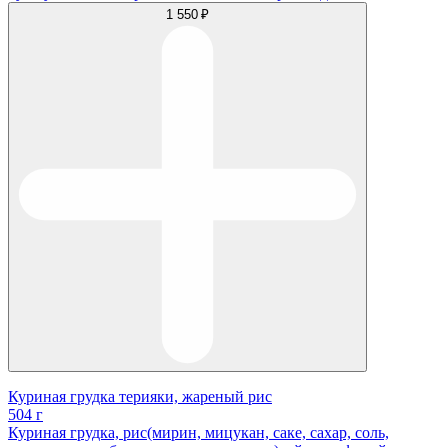
1 550 ₽
Куриная грудка терияки, жареный рис
504 г
Куриная грудка, рис(мирин, мицукан, саке, сахар, соль,