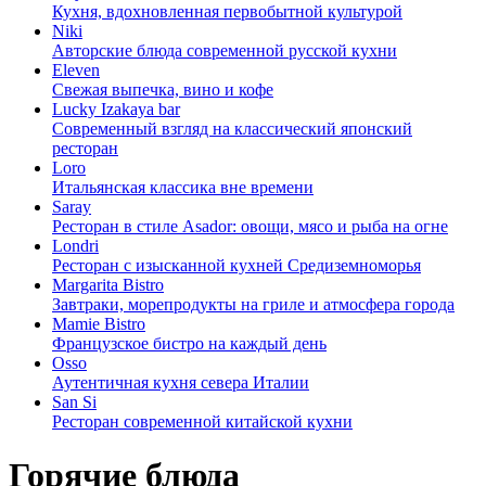
Кухня, вдохновленная первобытной культурой
Niki
Авторские блюда современной русской кухни
Eleven
Свежая выпечка, вино и кофе
Lucky Izakaya bar
Современный взгляд на классический японский
ресторан
Loro
Итальянская классика вне времени
Saray
Ресторан в стиле Asador: овощи, мясо и рыба на огне
Londri
Ресторан с изысканной кухней Средиземноморья
Margarita Bistro
Завтраки, морепродукты на гриле и атмосфера города
Mamie Bistro
Французское бистро на каждый день
Osso
Аутентичная кухня севера Италии
San Si
Ресторан современной китайской кухни
Горячие блюда