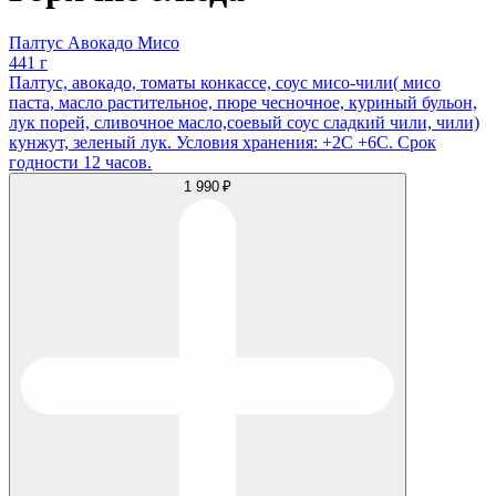
Палтус Авокадо Мисо
441 г
Палтус, авокадо, томаты конкассе, соус мисо-чили( мисо
паста, масло растительное, пюре чесночное, куриный бульон,
лук порей, сливочное масло,соевый соус сладкий чили, чили)
кунжут, зеленый лук. Условия хранения: +2С +6С. Срок
годности 12 часов.
1 990 ₽