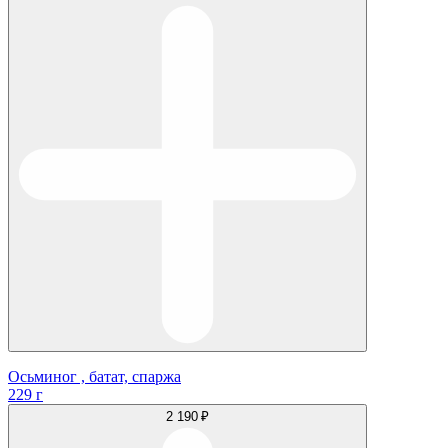
Осьминог , батат, спаржа
229 г
2 190 ₽