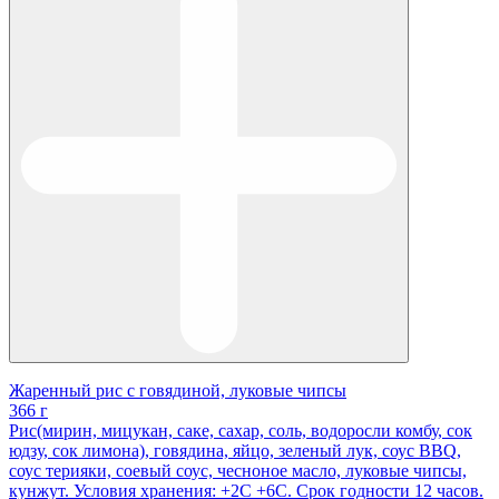
Жаренный рис с говядиной, луковые чипсы
366 г
Рис(мирин, мицукан, саке, сахар, соль, водоросли комбу, сок
юдзу, сок лимона), говядина, яйцо, зеленый лук, соус BBQ,
соус терияки, соевый соус, чесноное масло, луковые чипсы,
кунжут. Условия хранения: +2С +6С. Срок годности 12 часов.