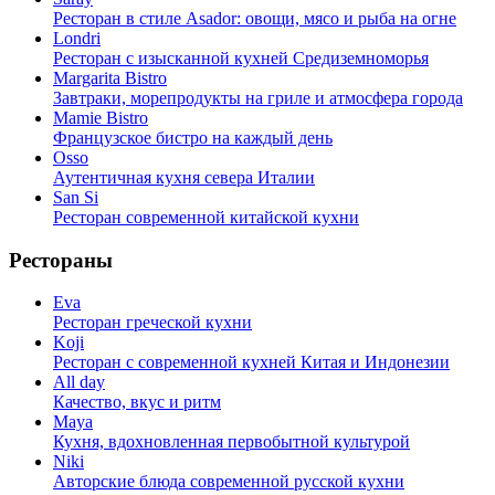
Ресторан в стиле Asador: овощи, мясо и рыба на огне
Londri
Ресторан с изысканной кухней Средиземноморья
Margarita Bistro
Завтраки, морепродукты на гриле и атмосфера города
Mamie Bistro
Французское бистро на каждый день
Osso
Аутентичная кухня севера Италии
San Si
Ресторан современной китайской кухни
Рестораны
Eva
Ресторан греческой кухни
Koji
Ресторан с cовременной кухней Китая и Индонезии
All day
Качество, вкус и ритм
Maya
Кухня, вдохновленная первобытной культурой
Niki
Авторские блюда современной русской кухни