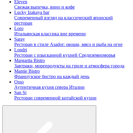
Eleven
Свежая выпечка, вино и кофе
Lucky Izakaya bar
Современный взгляд на классический японский
ресторан
Loro
Итальянская классика вне времени
Saray
Ресторан в стиле Asador: овощи, мясо и рыба на огне
Londri
Ресторан с изысканной кухней Средиземноморья
Margarita Bistro
Завтраки, морепродукты на гриле и атмосфера города
Mamie Bistro
Французское бистро на каждый день
Osso
Аутентичная кухня севера Италии
San Si
Ресторан современной китайской кухни