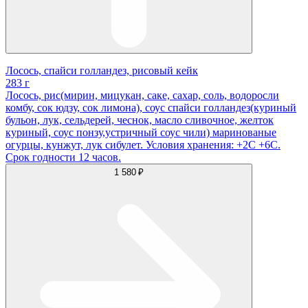
Лосось, спайси голландез, рисовый кейк
283 г
Лосось, рис(мирин, мицукан, саке, сахар, соль, водоросли
комбу, сок юдзу, сок лимона), соус спайси голландез(куриный
бульон, лук, сельдерей, чеснок, масло сливочное, желток
куриный, соус понзу,устричный соус чили) маринованые
огурцы, кунжут, лук сибулет. Условия хранения: +2С +6С.
Срок годности 12 часов.
1 580 ₽