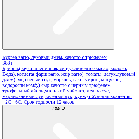
Бургер вагю, луковый джем, качотто с трюфелем
388 г
Бриошь( мука пшеничная, яйцо, сливочное масло, молоко.
Вода), котлета( фарш вагю, жир вагю), томаты, латук,луковый
джем(лук, соевый соус, морковь, саке, мирин, мицукан,
водоросли комбу) сыр качотто с черным трюфелем,
трюфельный айоли,японский майонез, мед, уксус,
маринованный лук, зеленый лук, кунжут Условия хранения:
+2С +6С. Срок годности 12 часов.
2 840 ₽