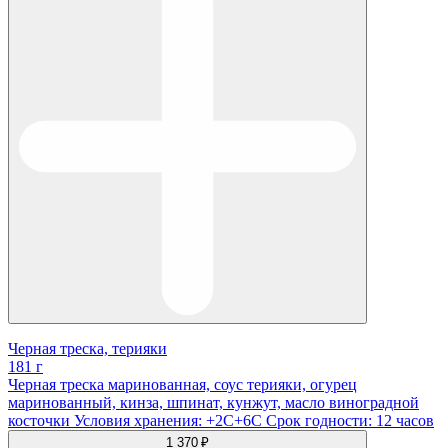
Черная треска, терияки
181 г
Черная треска маринованная, соус терияки, огурец
маринованный, кинза, шпинат, кунжут, масло виноградной
косточки Условия хранения: +2С+6С Срок годности: 12 часов
1 370 ₽