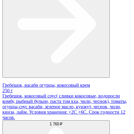
Гребешок, васаби огурцы, кокосовый крем
250 г
Гребешок, кокосовый соус( сливки кокосовые, водоросли
комбу, рыбный бульон, паста том кха, чили, чеснок), томаты,
огурцы,соус васаби, зеленое масло, кунжут, чеснок, чили,
кинза, лайм. Условия хранения: +2С +6С. Срок годности 12
часов.
1 760 ₽