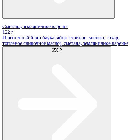
Сметана, земляничное варенье
122 г
Пшеничный блин (мука, яйцо куриное, молоко, сахар,
топленое сливочное масло), сметана, земляничное варенье
650 ₽