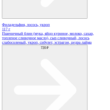
Филадельфия, лосось, укроп
117 г
Пшеничный блин (мука, яйцо куриное, молоко, сахар,
топленое сливочное масло), сыр сливочный, лосось
слабосоленый, укроп, сибулет, эстрагон, цедра лайма
720 ₽