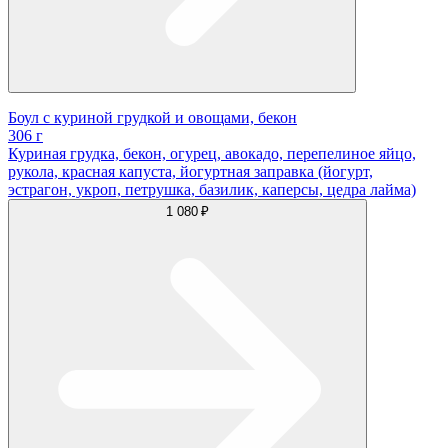
Боул с куриной грудкой и овощами, бекон
306 г
Куриная грудка, бекон, огурец, авокадо, перепелиное яйцо,
рукола, красная капуста, йогуртная заправка (йогурт,
эстрагон, укроп, петрушка, базилик, каперсы, цедра лайма)
1 080 ₽