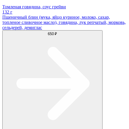
Томленая говядина, соус грейви
132 г
Пшеничный блин (мука, яйцо куриное, молоко, сахар,
топленое сливочное масло), говядина, лук репчатый, морковь,
сельдерей, демиглас
650 ₽