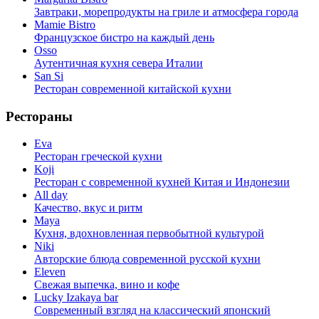
Завтраки, морепродукты на гриле и атмосфера города
Mamie Bistro
Французское бистро на каждый день
Osso
Аутентичная кухня севера Италии
San Si
Ресторан современной китайской кухни
Рестораны
Eva
Ресторан греческой кухни
Koji
Ресторан с cовременной кухней Китая и Индонезии
All day
Качество, вкус и ритм
Maya
Кухня, вдохновленная первобытной культурой
Niki
Авторские блюда современной русской кухни
Eleven
Свежая выпечка, вино и кофе
Lucky Izakaya bar
Современный взгляд на классический японский