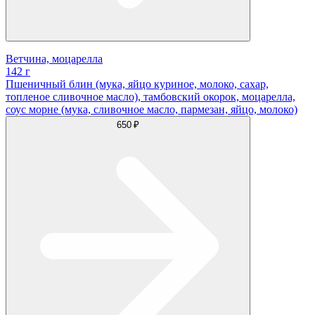
Ветчина, моцарелла
142 г
Пшеничный блин (мука, яйцо куриное, молоко, сахар,
топленое сливочное масло), тамбовский окорок, моцарелла,
соус морне (мука, сливочное масло, пармезан, яйцо, молоко)
650 ₽