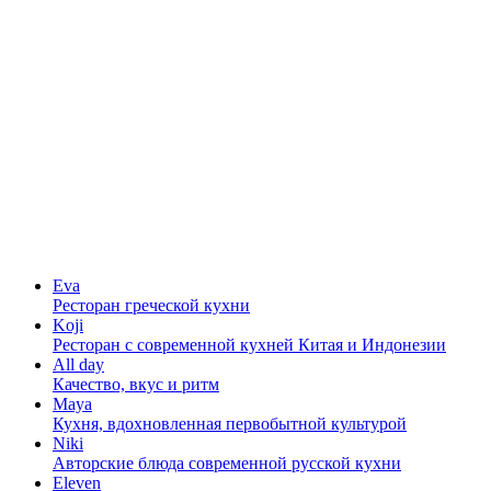
Eva
Ресторан греческой кухни
Koji
Ресторан с cовременной кухней Китая и Индонезии
All day
Качество, вкус и ритм
Maya
Кухня, вдохновленная первобытной культурой
Niki
Авторские блюда современной русской кухни
Eleven