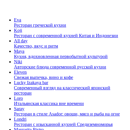
Eva
Ресторан греческой кухни
Koji
Ресторан с cовременной кухней Китая и Индонезии
All day
Качество, вкус и ритм
Maya
Кухня, вдохновленная первобытной культурой
Niki
Авторские блюда современной русской кухни
Eleven
Свежая выпечка, вино и кофе
Lucky Izakaya bar
Современный взгляд на классический японский
ресторан
Loro
Итальянская классика вне времени
Saray
Ресторан в стиле Asador: овощи, мясо и рыба на огне
Londri
Ресторан с изысканной кухней Средиземноморья
Margarita Bistro