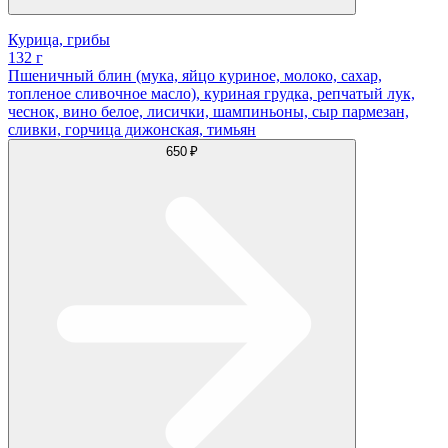
Курица, грибы
132 г
Пшеничный блин (мука, яйцо куриное, молоко, сахар,
топленое сливочное масло), куриная грудка, репчатый лук,
чеснок, вино белое, лисички, шампиньоны, сыр пармезан,
сливки, горчица дижонская, тимьян
650 ₽