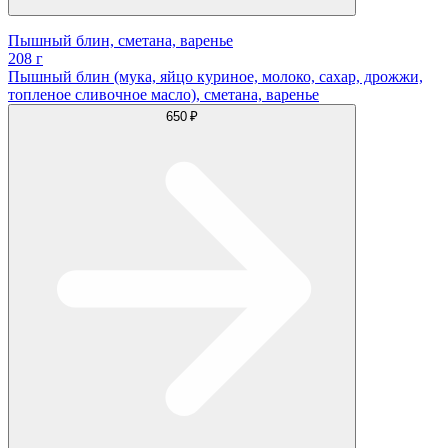
Пышный блин, сметана, варенье
208 г
Пышный блин (мука, яйцо куриное, молоко, сахар, дрожжи,
топленое сливочное масло), сметана, варенье
650 ₽