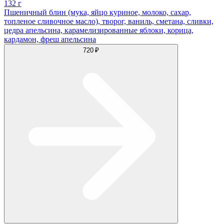
132 г
Пшеничный блин (мука, яйцо куриное, молоко, сахар,
топленое сливочное масло), творог, ваниль, сметана, сливки,
цедра апельсина, карамелизированные яблоки, корица,
кардамон, фреш апельсина
720 ₽