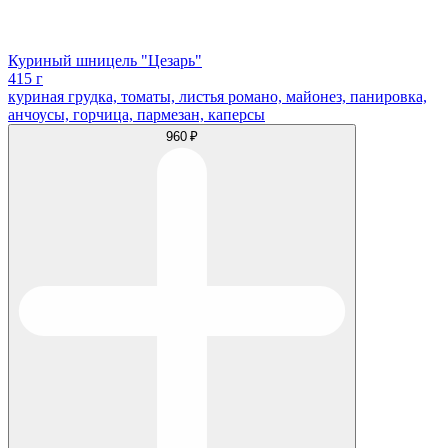
Куриный шницель "Цезарь"
415 г
куриная грудка, томаты, листья романо, майонез, панировка,
анчоусы, горчица, пармезан, каперсы
960 ₽