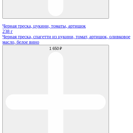
Черная треска, цукини, томаты, артишок
238 г
Черная треска, спагетти из цукини, томат, артишок, оливковое
масло, белое вино
1 650 ₽