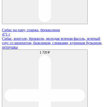
Сибас на пару, спаржа, брокколини
471 г
Сибас, вонголе, брокколи, молодая зеленая фасоль, зеленый
соус со шпинатом, базиликом, сливками, куриным бульоном,
петрушка
1 720 ₽