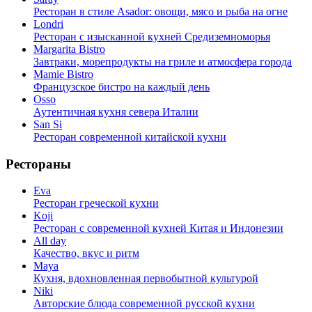
Ресторан в стиле Asador: овощи, мясо и рыба на огне
Londri
Ресторан с изысканной кухней Средиземноморья
Margarita Bistro
Завтраки, морепродукты на гриле и атмосфера города
Mamie Bistro
Французское бистро на каждый день
Osso
Аутентичная кухня севера Италии
San Si
Ресторан современной китайской кухни
Рестораны
Eva
Ресторан греческой кухни
Koji
Ресторан с cовременной кухней Китая и Индонезии
All day
Качество, вкус и ритм
Maya
Кухня, вдохновленная первобытной культурой
Niki
Авторские блюда современной русской кухни