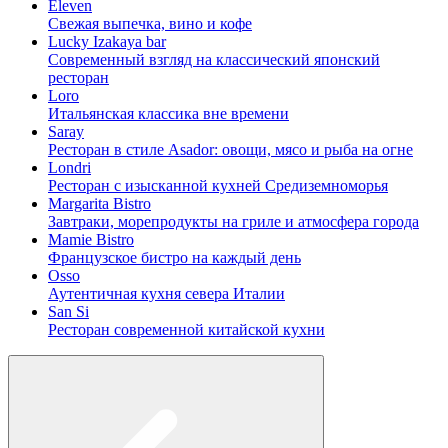
Eleven
Свежая выпечка, вино и кофе
Lucky Izakaya bar
Современный взгляд на классический японский
ресторан
Loro
Итальянская классика вне времени
Saray
Ресторан в стиле Asador: овощи, мясо и рыба на огне
Londri
Ресторан с изысканной кухней Средиземноморья
Margarita Bistro
Завтраки, морепродукты на гриле и атмосфера города
Mamie Bistro
Французское бистро на каждый день
Osso
Аутентичная кухня севера Италии
San Si
Ресторан современной китайской кухни