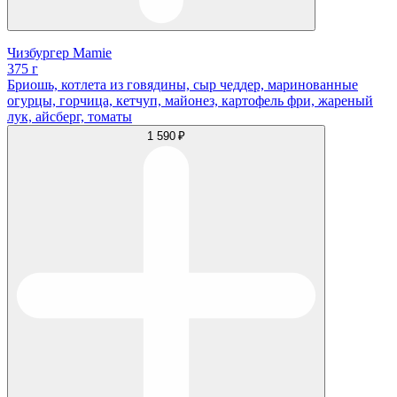
Чизбургер Mamie
375 г
Бриошь, котлета из говядины, сыр чеддер, маринованные
огурцы, горчица, кетчуп, майонез, картофель фри, жареный
лук, айсберг, томаты
1 590 ₽