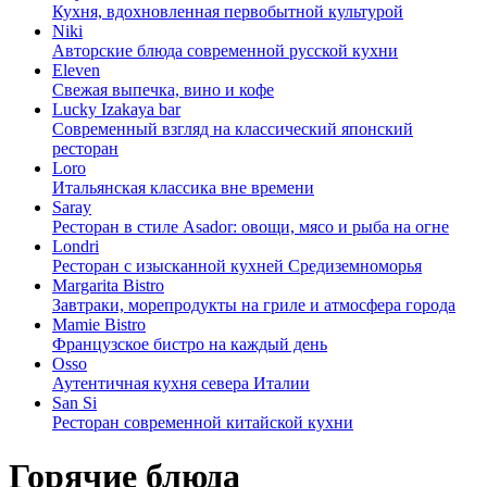
Кухня, вдохновленная первобытной культурой
Niki
Авторские блюда современной русской кухни
Eleven
Свежая выпечка, вино и кофе
Lucky Izakaya bar
Современный взгляд на классический японский
ресторан
Loro
Итальянская классика вне времени
Saray
Ресторан в стиле Asador: овощи, мясо и рыба на огне
Londri
Ресторан с изысканной кухней Средиземноморья
Margarita Bistro
Завтраки, морепродукты на гриле и атмосфера города
Mamie Bistro
Французское бистро на каждый день
Osso
Аутентичная кухня севера Италии
San Si
Ресторан современной китайской кухни
Горячие блюда