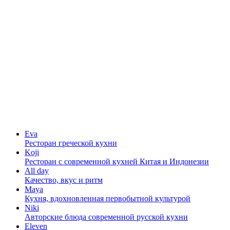
Eva
Ресторан греческой кухни
Koji
Ресторан с cовременной кухней Китая и Индонезии
All day
Качество, вкус и ритм
Maya
Кухня, вдохновленная первобытной культурой
Niki
Авторские блюда современной русской кухни
Eleven