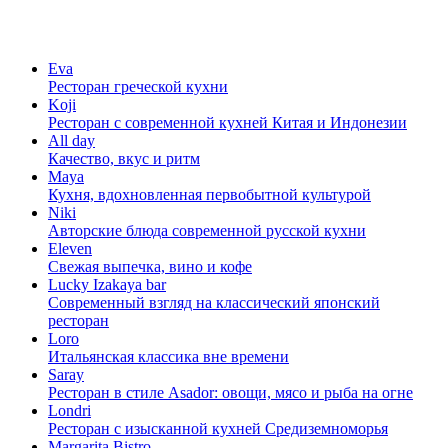
Eva
Ресторан греческой кухни
Koji
Ресторан с cовременной кухней Китая и Индонезии
All day
Качество, вкус и ритм
Maya
Кухня, вдохновленная первобытной культурой
Niki
Авторские блюда современной русской кухни
Eleven
Свежая выпечка, вино и кофе
Lucky Izakaya bar
Современный взгляд на классический японский
ресторан
Loro
Итальянская классика вне времени
Saray
Ресторан в стиле Asador: овощи, мясо и рыба на огне
Londri
Ресторан с изысканной кухней Средиземноморья
Margarita Bistro