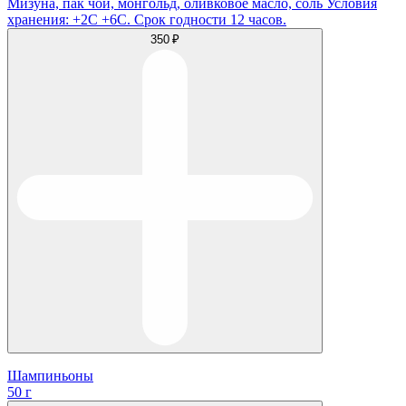
Мизуна, пак чой, монгольд, оливковое масло, соль Условия
хранения: +2С +6С. Срок годности 12 часов.
350 ₽
Шампиньоны
50 г