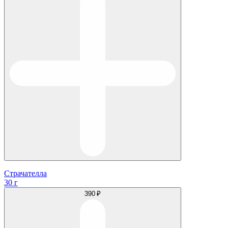
Страчателла
30 г
390 ₽