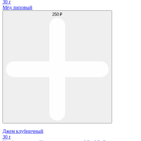
30 г
Мёд липовый
250 ₽
Джем клубничный
30 г