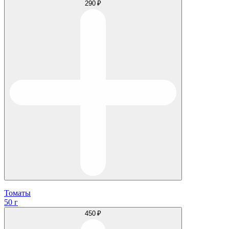
290 ₽
Томаты
50 г
450 ₽