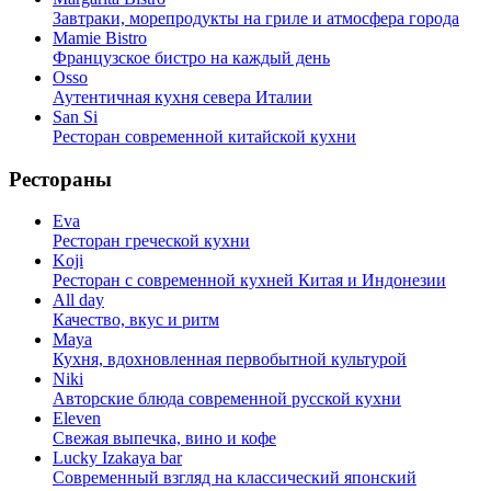
Завтраки, морепродукты на гриле и атмосфера города
Mamie Bistro
Французское бистро на каждый день
Osso
Аутентичная кухня севера Италии
San Si
Ресторан современной китайской кухни
Рестораны
Eva
Ресторан греческой кухни
Koji
Ресторан с cовременной кухней Китая и Индонезии
All day
Качество, вкус и ритм
Maya
Кухня, вдохновленная первобытной культурой
Niki
Авторские блюда современной русской кухни
Eleven
Свежая выпечка, вино и кофе
Lucky Izakaya bar
Современный взгляд на классический японский