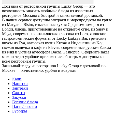
Доставка от ресторанной группы Lucky Group — это
возможность заказать любимые блюда из известных
ресторанов Москвы с быстрой и качественной доставкой.
В нашем сервисе доступны завтраки и морепродукты на гриле
из Margarita Bistro, изысканная кухня Средиземноморья из
Londri, блюда, приготовленные на открытом огне, из Saray и
Maya, современная итальянская классика из Loro, японские
гастрономические форматы от Lucky Izakaya Bar, греческие
вкусы из Eva, авторская кухня Китая и Индонезии из Koji,
свежая выпечка и кофе из Eleven, современные русские блюда
из Niki и уютная атмосфера Dacha Gastropub. Оформить заказ
можно через удобное приложение с быстрым доступом ко
всем ресторанам группы.
Заказывайте еду из ресторанов Lucky Group с доставкой по
Москве — качественно, удобно и вовремя.
Каша
Напитки
Завтраки
Салаты
Закуски
Горячие блюда
Паста/ризотто
Бургеры