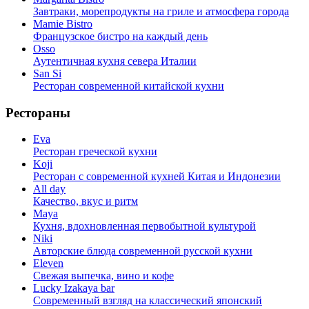
Завтраки, морепродукты на гриле и атмосфера города
Mamie Bistro
Французское бистро на каждый день
Osso
Аутентичная кухня севера Италии
San Si
Ресторан современной китайской кухни
Рестораны
Eva
Ресторан греческой кухни
Koji
Ресторан с cовременной кухней Китая и Индонезии
All day
Качество, вкус и ритм
Maya
Кухня, вдохновленная первобытной культурой
Niki
Авторские блюда современной русской кухни
Eleven
Свежая выпечка, вино и кофе
Lucky Izakaya bar
Современный взгляд на классический японский