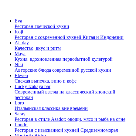
Eva
Ресторан греческой кухни
Koji
Ресторан с cовременной кухней Китая и Индонезии
All day
Качество, вкус и ритм
Maya
Кухня, вдохновленная первобытной культурой
Niki
Авторские блюда современной русской кухни
Eleven
Свежая выпечка, вино и кофе
Lucky Izakaya bar
Современный взгляд на классический японский
ресторан
Loro
Итальянская классика вне времени
Saray
Ресторан в стиле Asador: овощи, мясо и рыба на огне
Londri
Ресторан с изысканной кухней Средиземноморья
Margarita Bistro