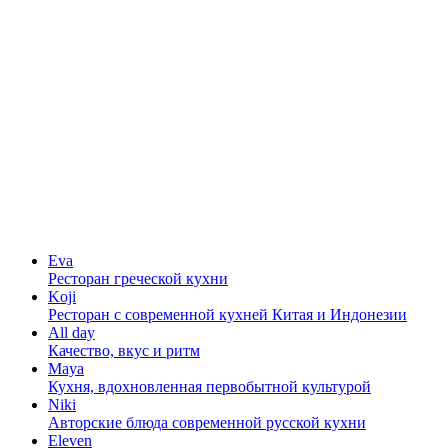
Eva
Ресторан греческой кухни
Koji
Ресторан с cовременной кухней Китая и Индонезии
All day
Качество, вкус и ритм
Maya
Кухня, вдохновленная первобытной культурой
Niki
Авторские блюда современной русской кухни
Eleven