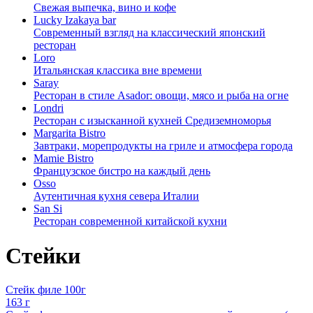
Свежая выпечка, вино и кофе
Lucky Izakaya bar
Современный взгляд на классический японский
ресторан
Loro
Итальянская классика вне времени
Saray
Ресторан в стиле Asador: овощи, мясо и рыба на огне
Londri
Ресторан с изысканной кухней Средиземноморья
Margarita Bistro
Завтраки, морепродукты на гриле и атмосфера города
Mamie Bistro
Французское бистро на каждый день
Osso
Аутентичная кухня севера Италии
San Si
Ресторан современной китайской кухни
Стейки
Стейк филе 100г
163 г