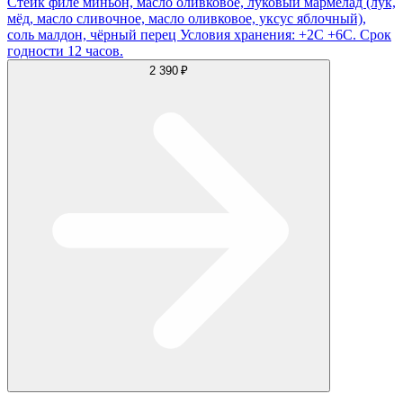
Стейк филе миньон, масло оливковое, луковый мармелад (лук,
мёд, масло сливочное, масло оливковое, уксус яблочный),
соль малдон, чёрный перец Условия хранения: +2С +6С. Срок
годности 12 часов.
2 390 ₽