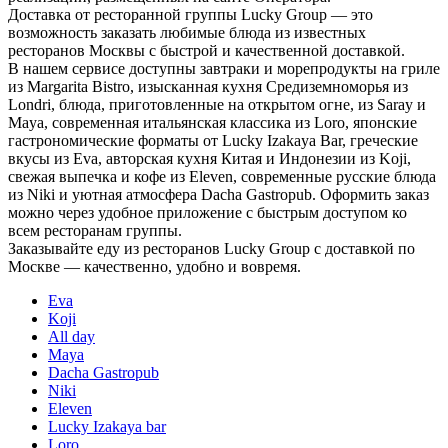
Доставка от ресторанной группы Lucky Group — это
возможность заказать любимые блюда из известных
ресторанов Москвы с быстрой и качественной доставкой.
В нашем сервисе доступны завтраки и морепродукты на гриле
из Margarita Bistro, изысканная кухня Средиземноморья из
Londri, блюда, приготовленные на открытом огне, из Saray и
Maya, современная итальянская классика из Loro, японские
гастрономические форматы от Lucky Izakaya Bar, греческие
вкусы из Eva, авторская кухня Китая и Индонезии из Koji,
свежая выпечка и кофе из Eleven, современные русские блюда
из Niki и уютная атмосфера Dacha Gastropub. Оформить заказ
можно через удобное приложение с быстрым доступом ко
всем ресторанам группы.
Заказывайте еду из ресторанов Lucky Group с доставкой по
Москве — качественно, удобно и вовремя.
Eva
Koji
All day
Maya
Dacha Gastropub
Niki
Eleven
Lucky Izakaya bar
Loro