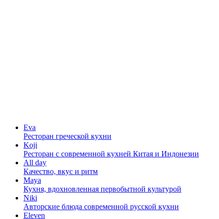
Eva
Ресторан греческой кухни
Koji
Ресторан с cовременной кухней Китая и Индонезии
All day
Качество, вкус и ритм
Maya
Кухня, вдохновленная первобытной культурой
Niki
Авторские блюда современной русской кухни
Eleven