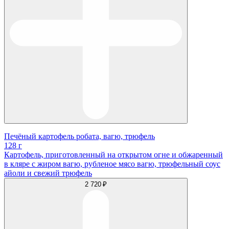
Печёный картофель робата, вагю, трюфель
128 г
Картофель, приготовленный на открытом огне и обжаренный
в кляре с жиром вагю, рубленое мясо вагю, трюфельный соус
айоли и свежий трюфель
2 720 ₽