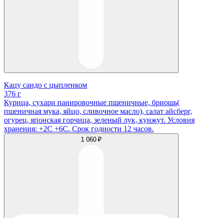
Кацу сандо с цыпленком
376 г
Курица, сухари панировочные пшеничные, бриошь(
пшеничная мука, яйцо, сливочное масло), салат айсберг,
огурец, японская горчица, зеленый лук, кунжут. Условия
хранения: +2С +6С. Срок годности 12 часов.
1 060 ₽