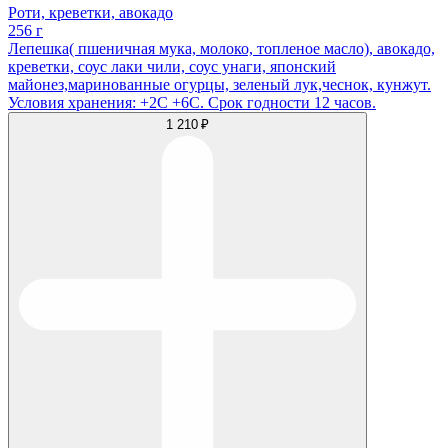
Роти, креветки, авокадо
256 г
Лепешка( пшеничная мука, молоко, топленое масло), авокадо,
креветки, соус лаки чили, соус унаги, японский
майонез,маринованные огурцы, зеленый лук,чеснок, кунжут.
Условия хранения: +2С +6С. Срок годности 12 часов.
1 210 ₽