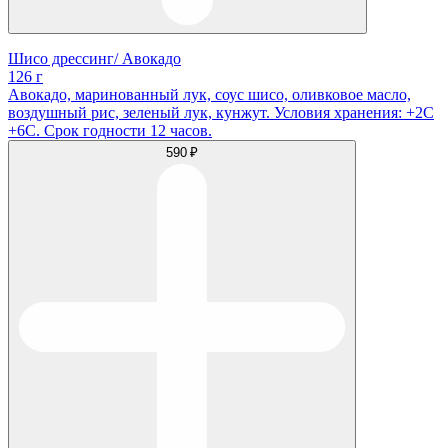
Шисо дрессинг/ Авокадо
126 г
Авокадо, маринованный лук, соус шисо, оливковое масло,
воздушный рис, зеленый лук, кунжут. Условия хранения: +2С
+6С. Срок годности 12 часов.
590 ₽