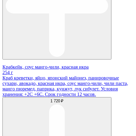
Крабкейк, соус манго-чили, красная икра
254 г
Краб креветки, яйцо, японский майонез, панировочные
сухари, авокадо, красная икра, соус манго-чили, чили паста,
манго пюремед, паприка, кунжут, лук сибулет. Условия
хранения: +2С +6С. Срок годности 12 часов.
1 720 ₽