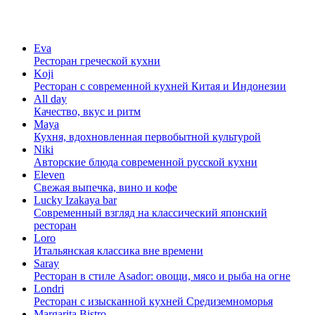
Eva
Ресторан греческой кухни
Koji
Ресторан с cовременной кухней Китая и Индонезии
All day
Качество, вкус и ритм
Maya
Кухня, вдохновленная первобытной культурой
Niki
Авторские блюда современной русской кухни
Eleven
Свежая выпечка, вино и кофе
Lucky Izakaya bar
Современный взгляд на классический японский
ресторан
Loro
Итальянская классика вне времени
Saray
Ресторан в стиле Asador: овощи, мясо и рыба на огне
Londri
Ресторан с изысканной кухней Средиземноморья
Margarita Bistro