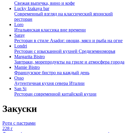
Свежая выпечка, вино и кофе
Lucky Izakaya bar
Современный взгляд на классический японский
ресторан
Loro
Итальянская классика вне времени
Saray
Ресторан в стиле Asador: овощи, мясо и рыба на огне
Londri
Ресторан с изысканной кухней Средиземноморья
Margarita Bistro
Завтраки, морепродукты на гриле и атмосфера города
Mamie Bistro
Французское бистро на каждый день
Osso
Аутентичная кухня севера Италии
San Si
Ресторан современной китайской кухни
Закуски
Роти с пастрами
228 г