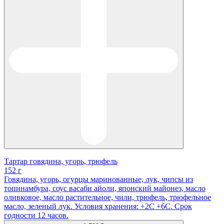
Тартар говядина, угорь, трюфель
152 г
Говядина, угорь, огурцы маринованные, лук, чипсы из
топинамбура, соус васаби айоли, японский майонез, масло
оливковое, масло растительное, чили, трюфель, трюфельное
масло, зеленый лук. Условия хранения: +2С +6С. Срок
годности 12 часов.