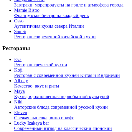
Завтраки, морепродукты на гриле и атмосфера города
Mamie Bistro
Французское бистро на каждый день
Osso
Аутентичная кухня севера Италии
San Si
Ресторан современной китайской кухни
Рестораны
Eva
Ресторан греческой кухни
Koji
Ресторан с cовременной кухней Китая и Индонезии
All day
Качество, вкус и ритм
Maya
Кухня, вдохновленная первобытной культурой
Niki
Авторские блюда современной русской кухни
Eleven
Свежая выпечка, вино и кофе
Lucky Izakaya bar
Современный взгляд на классический японский