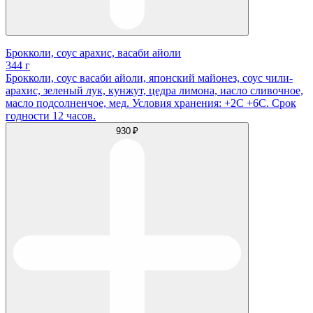
Брокколи, соус арахис, васаби айоли
344 г
Брокколи, соус васаби айоли, японский майонез, соус чили-
арахис, зеленый лук, кунжут, цедра лимона, иасло сливочное,
масло подсолненчое, мед. Условия хранения: +2С +6С. Срок
годности 12 часов.
930 ₽