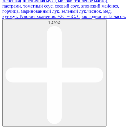
Лепешка( пшеничная мука, молоко, топленое масло),
пастрами, томатный соус, соевый соус, японский майонез,
горчица, маринованный лук, зеленый лук,чеснок, мед,
кунжут. Условия хранения: +2С +6С. Срок годности 12 часов.
1 420 ₽