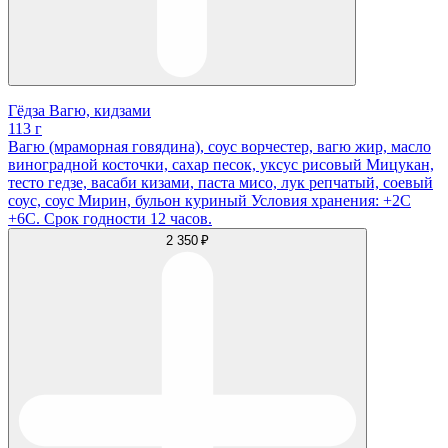
Гёдза Вагю, кидзами
113 г
Вагю (мраморная говядина), соус ворчестер, вагю жир, масло
виноградной косточки, сахар песок, уксус рисовый Мицукан,
тесто гедзе, васаби кизами, паста мисо, лук репчатый, соевый
соус, соус Мирин, бульон куриный Условия хранения: +2С
+6С. Срок годности 12 часов.
2 350 ₽