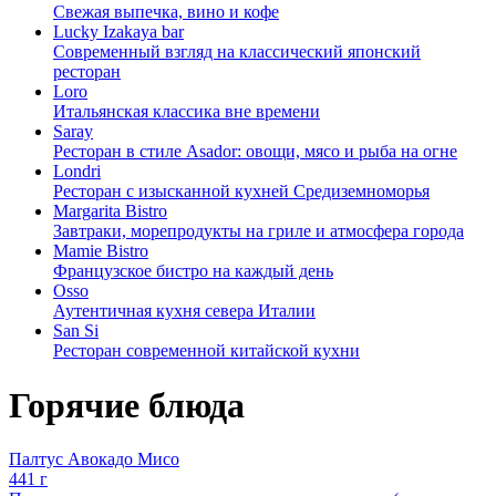
Свежая выпечка, вино и кофе
Lucky Izakaya bar
Современный взгляд на классический японский
ресторан
Loro
Итальянская классика вне времени
Saray
Ресторан в стиле Asador: овощи, мясо и рыба на огне
Londri
Ресторан с изысканной кухней Средиземноморья
Margarita Bistro
Завтраки, морепродукты на гриле и атмосфера города
Mamie Bistro
Французское бистро на каждый день
Osso
Аутентичная кухня севера Италии
San Si
Ресторан современной китайской кухни
Горячие блюда
Палтус Авокадо Мисо
441 г