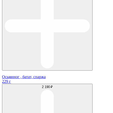
Осьминог , батат, спаржа
229 г
2 190 ₽