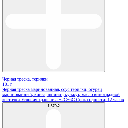
Черная треска, терияки
181 г
Черная треска маринованная, соус терияки, огурец
маринованный, кинза, шпинат, кунжут, масло виноградной
косточки Условия хранения: +2С+6С Срок годности: 12 часов
1 370 ₽