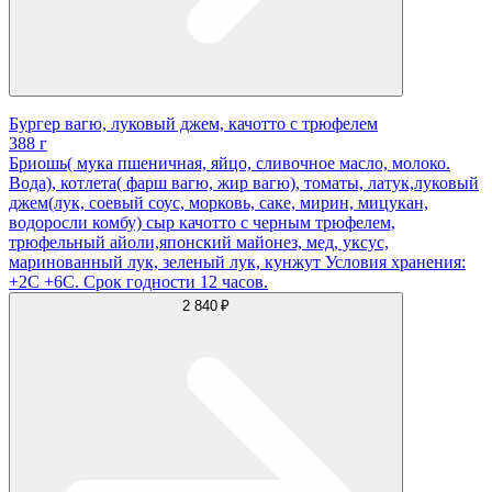
Бургер вагю, луковый джем, качотто с трюфелем
388 г
Бриошь( мука пшеничная, яйцо, сливочное масло, молоко.
Вода), котлета( фарш вагю, жир вагю), томаты, латук,луковый
джем(лук, соевый соус, морковь, саке, мирин, мицукан,
водоросли комбу) сыр качотто с черным трюфелем,
трюфельный айоли,японский майонез, мед, уксус,
маринованный лук, зеленый лук, кунжут Условия хранения:
+2С +6С. Срок годности 12 часов.
2 840 ₽