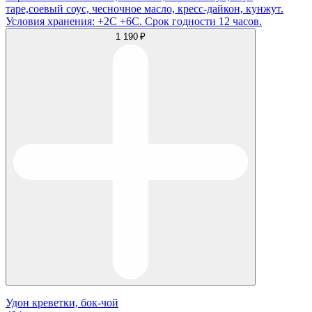
таре,соевый соус, чесночное масло, кресс-дайкон, кунжут.
Условия хранения: +2С +6С. Срок годности 12 часов.
1 190 ₽
Удон креветки, бок-чой