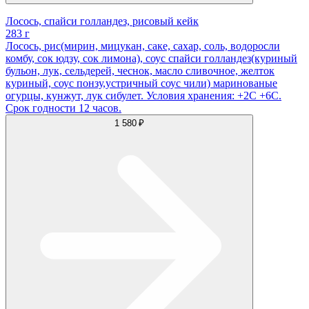
Лосось, спайси голландез, рисовый кейк
283 г
Лосось, рис(мирин, мицукан, саке, сахар, соль, водоросли
комбу, сок юдзу, сок лимона), соус спайси голландез(куриный
бульон, лук, сельдерей, чеснок, масло сливочное, желток
куриный, соус понзу,устричный соус чили) маринованые
огурцы, кунжут, лук сибулет. Условия хранения: +2С +6С.
Срок годности 12 часов.
1 580 ₽