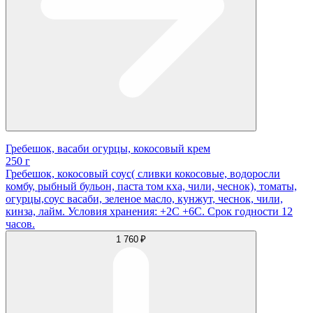
Гребешок, васаби огурцы, кокосовый крем
250 г
Гребешок, кокосовый соус( сливки кокосовые, водоросли
комбу, рыбный бульон, паста том кха, чили, чеснок), томаты,
огурцы,соус васаби, зеленое масло, кунжут, чеснок, чили,
кинза, лайм. Условия хранения: +2С +6С. Срок годности 12
часов.
1 760 ₽