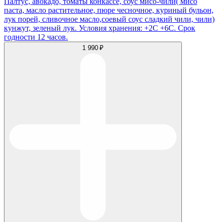
Палтус, авокадо, томаты конкассе, соус мисо-чили( мисо
паста, масло растительное, пюре чесночное, куриный бульон,
лук порей, сливочное масло,соевый соус сладкий чили, чили)
кунжут, зеленый лук. Условия хранения: +2С +6С. Срок
годности 12 часов.
1 990 ₽