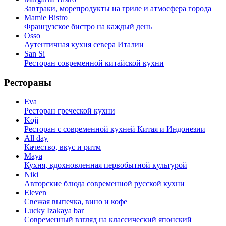
Завтраки, морепродукты на гриле и атмосфера города
Mamie Bistro
Французское бистро на каждый день
Osso
Аутентичная кухня севера Италии
San Si
Ресторан современной китайской кухни
Рестораны
Eva
Ресторан греческой кухни
Koji
Ресторан с cовременной кухней Китая и Индонезии
All day
Качество, вкус и ритм
Maya
Кухня, вдохновленная первобытной культурой
Niki
Авторские блюда современной русской кухни
Eleven
Свежая выпечка, вино и кофе
Lucky Izakaya bar
Современный взгляд на классический японский