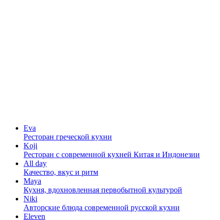
Eva
Ресторан греческой кухни
Koji
Ресторан с cовременной кухней Китая и Индонезии
All day
Качество, вкус и ритм
Maya
Кухня, вдохновленная первобытной культурой
Niki
Авторские блюда современной русской кухни
Eleven