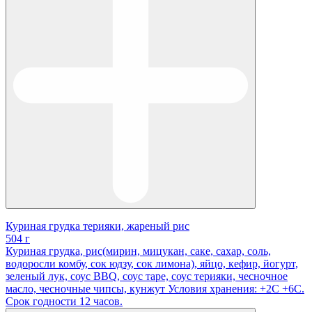
Куриная грудка терияки, жареный рис
504 г
Куриная грудка, рис(мирин, мицукан, саке, сахар, соль,
водоросли комбу, сок юдзу, сок лимона), яйцо, кефир, йогурт,
зеленый лук, соус BBQ, соус таре, соус терияки, чесночное
масло, чесночные чипсы, кунжут Условия хранения: +2С +6С.
Срок годности 12 часов.