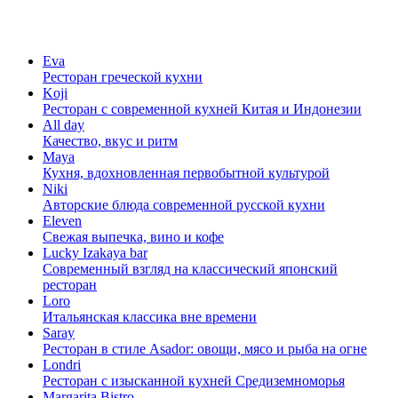
Eva
Ресторан греческой кухни
Koji
Ресторан с cовременной кухней Китая и Индонезии
All day
Качество, вкус и ритм
Maya
Кухня, вдохновленная первобытной культурой
Niki
Авторские блюда современной русской кухни
Eleven
Свежая выпечка, вино и кофе
Lucky Izakaya bar
Современный взгляд на классический японский
ресторан
Loro
Итальянская классика вне времени
Saray
Ресторан в стиле Asador: овощи, мясо и рыба на огне
Londri
Ресторан с изысканной кухней Средиземноморья
Margarita Bistro