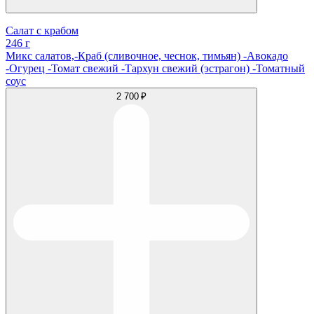
Салат с крабом
246 г
Микс салатов,-Краб (сливочное, чеснок, тимьян) -Авокадо
-Огурец -Томат свежий -Тархун свежий (эстрагон) -Томатный
соус
2 700 ₽