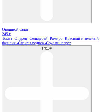
Овощной салат
245 г
Томат -Огурец -Сельдерей -Рамиро -Красный и зеленый
базилик -Слайсы редиса -Соус винегрет
1 310 ₽