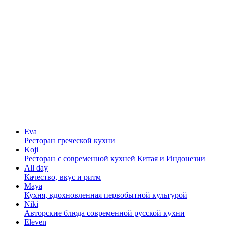
Eva
Ресторан греческой кухни
Koji
Ресторан с cовременной кухней Китая и Индонезии
All day
Качество, вкус и ритм
Maya
Кухня, вдохновленная первобытной культурой
Niki
Авторские блюда современной русской кухни
Eleven