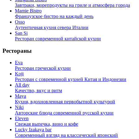
Завтраки, морепродукты на гриле и атмосфера города
Mamie Bistro
Французское бистро на каждый день
Osso
Аутентичная кухня севера Италии
San Si
Ресторан современной китайской кухни
Рестораны
Eva
Ресторан греческой кухни
Koji
Ресторан с cовременной кухней Китая и Индонезии
All day
Качество, вкус и ритм
Maya
Кухня, вдохновленная первобытной культурой
Niki
Авторские блюда современной русской кухни
Eleven
Свежая выпечка, вино и кофе
Lucky Izakaya bar
Современный взгляд на классический японский