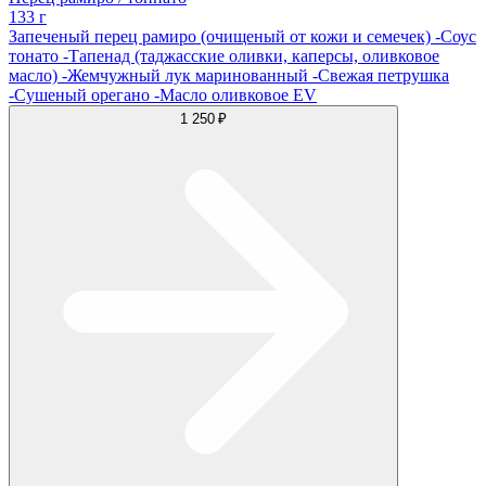
133 г
Запеченый перец рамиро (очищеный от кожи и семечек) -Соус
тонато -Тапенад (таджасские оливки, каперсы, оливковое
масло) -Жемчужный лук маринованный -Свежая петрушка
-Сушеный орегано -Масло оливковое EV
1 250 ₽