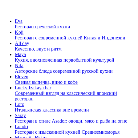
Eva
Ресторан греческой кухни
Koji
Ресторан с cовременной кухней Китая и Индонезии
All day
Качество, вкус и ритм
Maya
Кухня, вдохновленная первобытной культурой
Niki
Авторские блюда современной русской кухни
Eleven
Свежая выпечка, вино и кофе
Lucky Izakaya bar
Современный взгляд на классический японский
ресторан
Loro
Итальянская классика вне времени
Saray
Ресторан в стиле Asador: овощи, мясо и рыба на огне
Londri
Ресторан с изысканной кухней Средиземноморья
Margarita Bistro