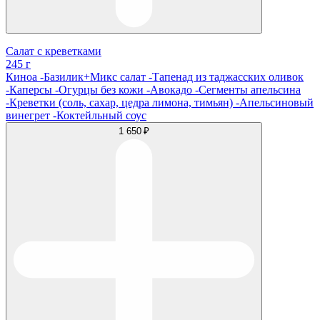
Салат с креветками
245 г
Киноа -Базилик+Микс салат -Тапенад из таджасских оливок
-Каперсы -Огурцы без кожи -Авокадо -Сегменты апельсина
-Креветки (соль, сахар, цедра лимона, тимьян) -Апельсиновый
винегрет -Коктейльный соус
1 650 ₽