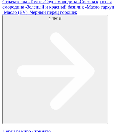
Страчателла -Томат -Соус смородина -Свежая красная
смородина -Зеленый и красный базилик -Масло тархун
-Масло (EV) -Черный перец горошек
1 150 ₽
Перец рамиро / тоннато