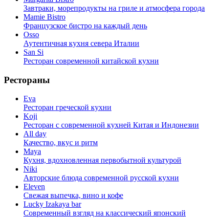
Завтраки, морепродукты на гриле и атмосфера города
Mamie Bistro
Французское бистро на каждый день
Osso
Аутентичная кухня севера Италии
San Si
Ресторан современной китайской кухни
Рестораны
Eva
Ресторан греческой кухни
Koji
Ресторан с cовременной кухней Китая и Индонезии
All day
Качество, вкус и ритм
Maya
Кухня, вдохновленная первобытной культурой
Niki
Авторские блюда современной русской кухни
Eleven
Свежая выпечка, вино и кофе
Lucky Izakaya bar
Современный взгляд на классический японский