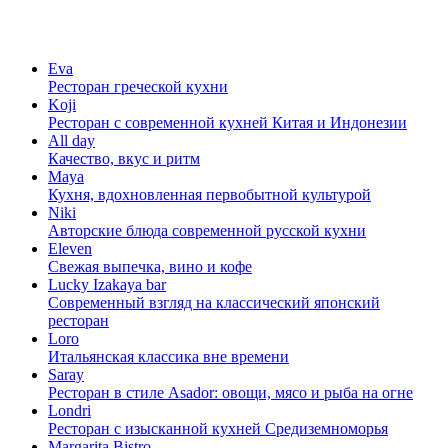
Eva
Ресторан греческой кухни
Koji
Ресторан с cовременной кухней Китая и Индонезии
All day
Качество, вкус и ритм
Maya
Кухня, вдохновленная первобытной культурой
Niki
Авторские блюда современной русской кухни
Eleven
Свежая выпечка, вино и кофе
Lucky Izakaya bar
Современный взгляд на классический японский
ресторан
Loro
Итальянская классика вне времени
Saray
Ресторан в стиле Asador: овощи, мясо и рыба на огне
Londri
Ресторан с изысканной кухней Средиземноморья
Margarita Bistro