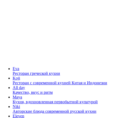
Eva
Ресторан греческой кухни
Koji
Ресторан с cовременной кухней Китая и Индонезии
All day
Качество, вкус и ритм
Maya
Кухня, вдохновленная первобытной культурой
Niki
Авторские блюда современной русской кухни
Eleven