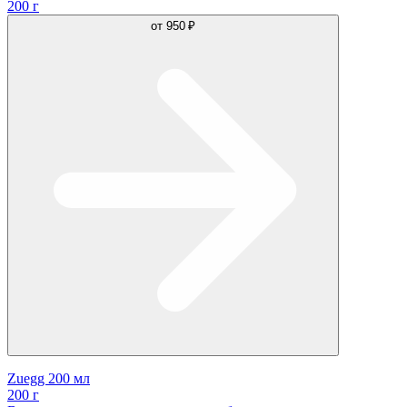
200 г
от
950 ₽
Zuegg 200 мл
200 г