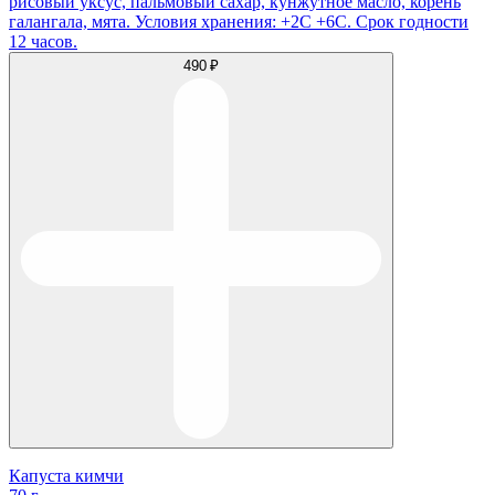
рисовый уксус, пальмовый сахар, кунжутное масло, корень
галангала, мята. Условия хранения: +2С +6С. Срок годности
12 часов.
490 ₽
Капуста кимчи