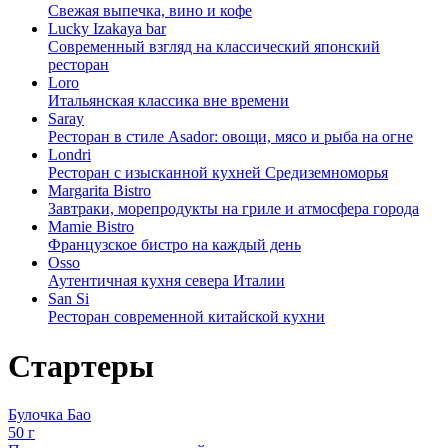
Свежая выпечка, вино и кофе
Lucky Izakaya bar
Современный взгляд на классический японский
ресторан
Loro
Итальянская классика вне времени
Saray
Ресторан в стиле Asador: овощи, мясо и рыба на огне
Londri
Ресторан с изысканной кухней Средиземноморья
Margarita Bistro
Завтраки, морепродукты на гриле и атмосфера города
Mamie Bistro
Французское бистро на каждый день
Osso
Аутентичная кухня севера Италии
San Si
Ресторан современной китайской кухни
Стартеры
Булочка Бао
50 г