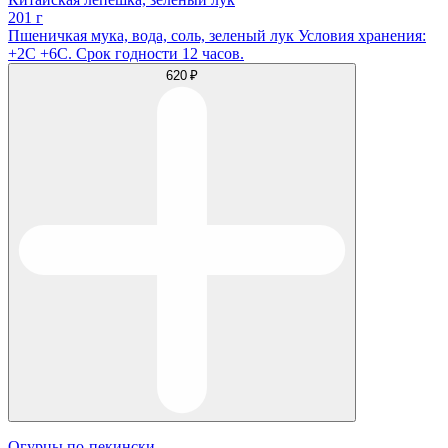
201 г
Пшеничкая мука, вода, соль, зеленый лук Условия хранения:
+2С +6С. Срок годности 12 часов.
620 ₽
Огурцы по-пекински