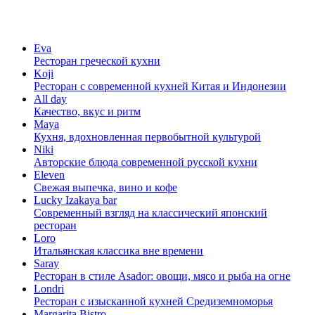
Eva
Ресторан греческой кухни
Koji
Ресторан с cовременной кухней Китая и Индонезии
All day
Качество, вкус и ритм
Maya
Кухня, вдохновленная первобытной культурой
Niki
Авторские блюда современной русской кухни
Eleven
Свежая выпечка, вино и кофе
Lucky Izakaya bar
Современный взгляд на классический японский
ресторан
Loro
Итальянская классика вне времени
Saray
Ресторан в стиле Asador: овощи, мясо и рыба на огне
Londri
Ресторан с изысканной кухней Средиземноморья
Margarita Bistro