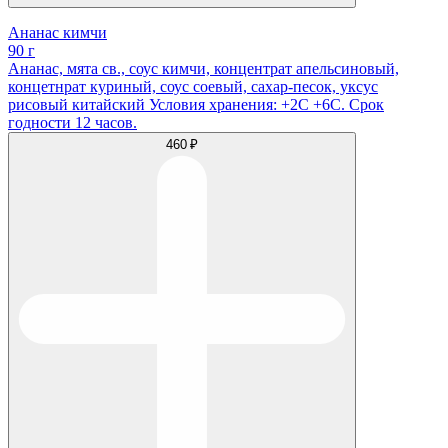
Ананас кимчи
90 г
Ананас, мята св., соус кимчи, концентрат апельсиновый,
концетнрат куриный, соус соевый, сахар-песок, уксус
рисовый китайский Условия хранения: +2С +6С. Срок
годности 12 часов.
460 ₽