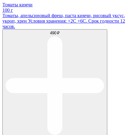
Томаты кимчи
100 г
Томаты, апельсиновый фреш, паста кимчи, рисовый уксус,
укроп, хрен Условия хранения: +2С +6С. Срок годности 12
часов.
490 ₽