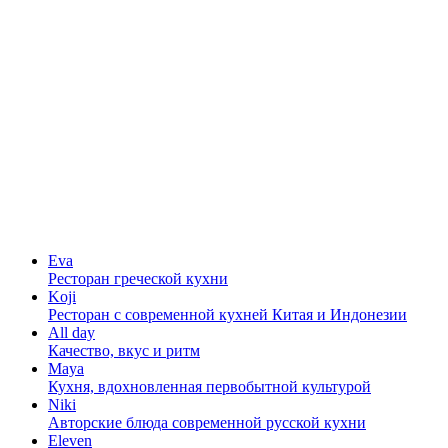
Eva
Ресторан греческой кухни
Koji
Ресторан с cовременной кухней Китая и Индонезии
All day
Качество, вкус и ритм
Maya
Кухня, вдохновленная первобытной культурой
Niki
Авторские блюда современной русской кухни
Eleven