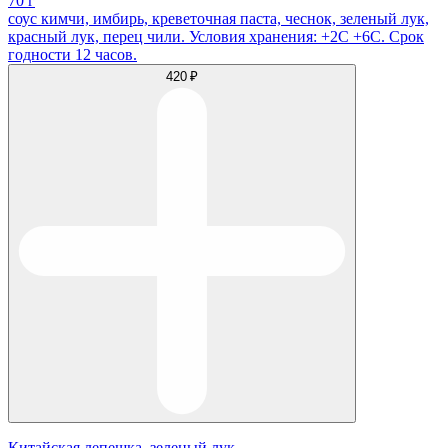
70 г
соус кимчи, имбирь, креветочная паста, чеснок, зеленый лук,
красный лук, перец чили. Условия хранения: +2С +6С. Срок
годности 12 часов.
420 ₽
Китайская лепешка, зеленый лук