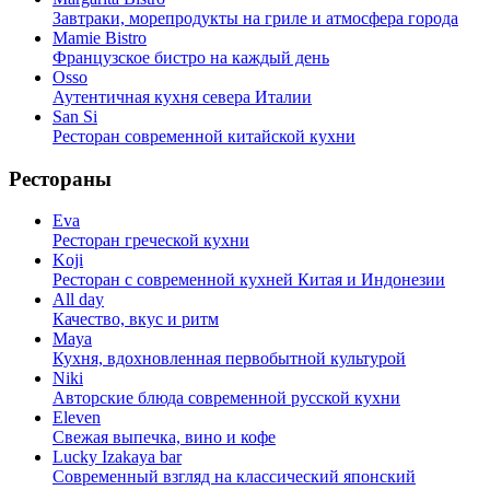
Завтраки, морепродукты на гриле и атмосфера города
Mamie Bistro
Французское бистро на каждый день
Osso
Аутентичная кухня севера Италии
San Si
Ресторан современной китайской кухни
Рестораны
Eva
Ресторан греческой кухни
Koji
Ресторан с cовременной кухней Китая и Индонезии
All day
Качество, вкус и ритм
Maya
Кухня, вдохновленная первобытной культурой
Niki
Авторские блюда современной русской кухни
Eleven
Свежая выпечка, вино и кофе
Lucky Izakaya bar
Современный взгляд на классический японский