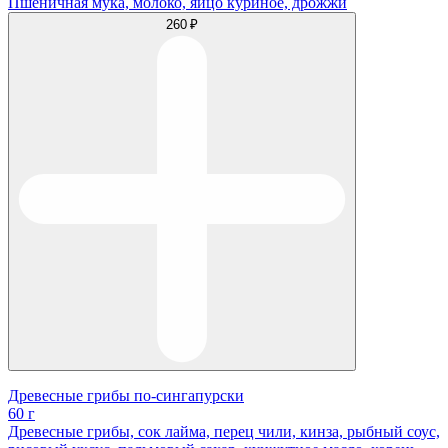
Пшеничная мука, молоко, яйцо куриное, дрожжи
260 ₽
Древесные грибы по-сингапурски
60 г
Древесные грибы, сок лайма, перец чили, кинза, рыбный соус,