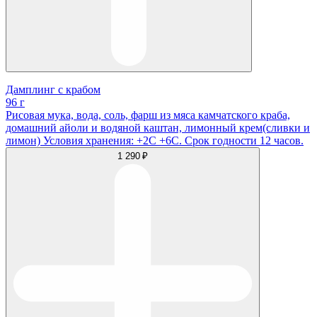
Дамплинг с крабом
96 г
Рисовая мука, вода, соль, фарш из мяса камчатского краба,
домашний айоли и водяной каштан, лимонный крем(сливки и
лимон) Условия хранения: +2С +6С. Срок годности 12 часов.
1 290 ₽