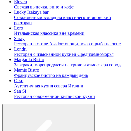
Eleven
Свежая выпечка, вино и кофе
Lucky Izakaya bar
Современный взгляд на классический японский
ресторан
Loro
Итальянская классика вне времени
Saray
Ресторан в стиле Asador: овощи, мясо и рыба на огне
Londri
Ресторан с изысканной кухней Средиземноморья
Margarita Bistro
Завтраки, морепродукты на гриле и атмосфера города
Mamie Bistro
Французское бистро на каждый день
Osso
Аутентичная кухня севера Италии
San Si
Ресторан современной китайской кухни