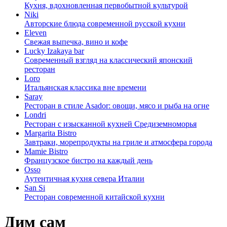
Кухня, вдохновленная первобытной культурой
Niki
Авторские блюда современной русской кухни
Eleven
Свежая выпечка, вино и кофе
Lucky Izakaya bar
Современный взгляд на классический японский
ресторан
Loro
Итальянская классика вне времени
Saray
Ресторан в стиле Asador: овощи, мясо и рыба на огне
Londri
Ресторан с изысканной кухней Средиземноморья
Margarita Bistro
Завтраки, морепродукты на гриле и атмосфера города
Mamie Bistro
Французское бистро на каждый день
Osso
Аутентичная кухня севера Италии
San Si
Ресторан современной китайской кухни
Дим сам