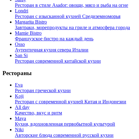
Ресторан в стиле Asador: овощи, мясо и рыба на огне
Londri
Ресторан с изысканной кухней Средиземноморья
Margarita Bistro
Завтраки, морепродукты на гриле и атмосфера города
Mamie Bistro
Французское бистро на каждый день
Osso
Аутентичная кухня севера Италии
San Si
Ресторан современной китайской кухни
Рестораны
Eva
Ресторан греческой кухни
Koji
Ресторан с cовременной кухней Китая и Индонезии
All day
Качество, вкус и ритм
Maya
Кухня, вдохновленная первобытной культурой
Niki
Авторские блюда современной русской кухни