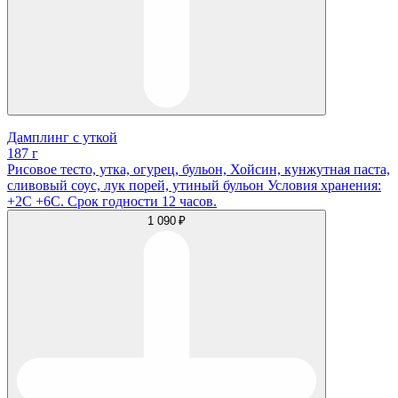
Дамплинг с уткой
187 г
Рисовое тесто, утка, огурец, бульон, Хойсин, кунжутная паста,
сливовый соус, лук порей, утиный бульон Условия хранения:
+2С +6С. Срок годности 12 часов.
1 090 ₽