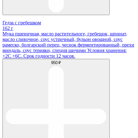
Гедза с гребешком
162 г
Мука пшеничная, масло растительноге, гребешок, шпинат,
масло сливочное, соус устричный, бульон овощной, соус
рамеско, болгарский перец, чеснок ферментированный, орехи
миндаль, соус терияки, специя шичими Условия хранения:
+2С +6С. Срок годности 12 часов.
950 ₽