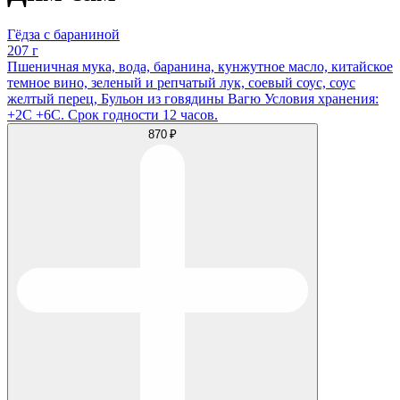
Гёдза с бараниной
207 г
Пшеничная мука, вода, баранина, кунжутное масло, китайское
темное вино, зеленый и репчатый лук, соевый соус, соус
желтый перец, Бульон из говядины Вагю Условия хранения:
+2С +6С. Срок годности 12 часов.
870 ₽