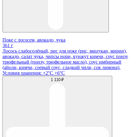
Поке с лососем, авокадо, чука
361 г
Лосось слабосолёный, рис для поке (рис, мицукан, мирин),
авокадо, салат чука, чипсы нори, кунжут кимчи, соус понзу
трюфельный (понзу, трюфельное масло), соус имбирный
(айоли, кимчи, соевый соус, сладкий чили, сок лимона).
Условия хранения: +2°C +6°C
1 110 ₽