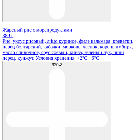
Жареный рис с морепродуктами
389 г
Рис, уксус рисовый, яйцо куриное, филе кальмара, креветки,
перец болгарский, кабачки, морковь, чеснок, корень имбиря,
масло сливочное, соус соевый, кинза, зеленый лук, чили
перец, кунжут. Условия хранения: +2°C +6°C
920 ₽