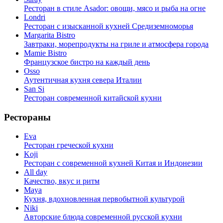
Ресторан в стиле Asador: овощи, мясо и рыба на огне
Londri
Ресторан с изысканной кухней Средиземноморья
Margarita Bistro
Завтраки, морепродукты на гриле и атмосфера города
Mamie Bistro
Французское бистро на каждый день
Osso
Аутентичная кухня севера Италии
San Si
Ресторан современной китайской кухни
Рестораны
Eva
Ресторан греческой кухни
Koji
Ресторан с cовременной кухней Китая и Индонезии
All day
Качество, вкус и ритм
Maya
Кухня, вдохновленная первобытной культурой
Niki
Авторские блюда современной русской кухни