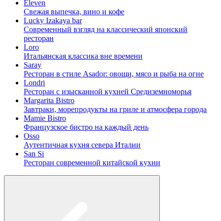
Eleven
Свежая выпечка, вино и кофе
Lucky Izakaya bar
Современный взгляд на классический японский
ресторан
Loro
Итальянская классика вне времени
Saray
Ресторан в стиле Asador: овощи, мясо и рыба на огне
Londri
Ресторан с изысканной кухней Средиземноморья
Margarita Bistro
Завтраки, морепродукты на гриле и атмосфера города
Mamie Bistro
Французское бистро на каждый день
Osso
Аутентичная кухня севера Италии
San Si
Ресторан современной китайской кухни