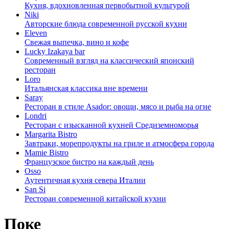
Кухня, вдохновленная первобытной культурой
Niki
Авторские блюда современной русской кухни
Eleven
Свежая выпечка, вино и кофе
Lucky Izakaya bar
Современный взгляд на классический японский
ресторан
Loro
Итальянская классика вне времени
Saray
Ресторан в стиле Asador: овощи, мясо и рыба на огне
Londri
Ресторан с изысканной кухней Средиземноморья
Margarita Bistro
Завтраки, морепродукты на гриле и атмосфера города
Mamie Bistro
Французское бистро на каждый день
Osso
Аутентичная кухня севера Италии
San Si
Ресторан современной китайской кухни
Поке