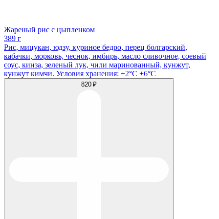
Жареный рис с цыпленком
389 г
Рис, мицукан, юдзу, куриное бедро, перец болгарский,
кабачки, морковь, чеснок, имбирь, масло сливочное, соевый
соус, кинза, зеленый лук, чили маринованный, кунжут,
кунжут кимчи. Условия хранения: +2°C +6°C
820 ₽