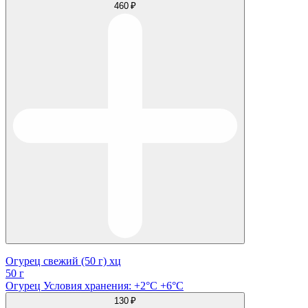
460 ₽
Огурец свежий (50 г) хц
50 г
Огурец Условия хранения: +2°C +6°C
130 ₽