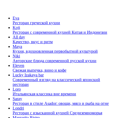
Eva
Ресторан греческой кухни
Koji
Ресторан с cовременной кухней Китая и Индонезии
All day
Качество, вкус и ритм
Maya
Кухня, вдохновленная первобытной культурой
Niki
Авторские блюда современной русской кухни
Eleven
Свежая выпечка, вино и кофе
Lucky Izakaya bar
Современный взгляд на классический японский
ресторан
Loro
Итальянская классика вне времени
Saray
Ресторан в стиле Asador: овощи, мясо и рыба на огне
Londri
Ресторан с изысканной кухней Средиземноморья
Margarita Bistro