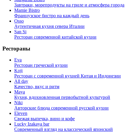
Завтраки, морепродукты на гриле и атмосфера города
Mamie Bistro
Французское бистро на каждый день
Osso
Аутентичная кухня севера Италии
San Si
Ресторан современной китайской кухни
Рестораны
Eva
Ресторан греческой кухни
Koji
Ресторан с cовременной кухней Китая и Индонезии
All day
Качество, вкус и ритм
Maya
Кухня, вдохновленная первобытной культурой
Niki
Авторские блюда современной русской кухни
Eleven
Свежая выпечка, вино и кофе
Lucky Izakaya bar
Современный взгляд на классический японский