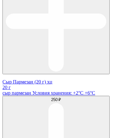
Сыр Пармезан (20 г) хц
20 г
сыр пармезан Условия хранения: +2°C +6°C
250 ₽