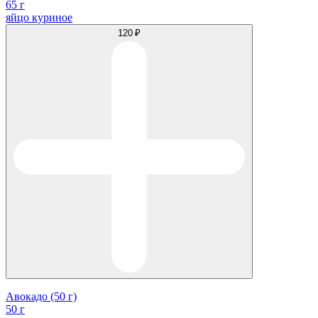
65 г
яйцо куриное
120 ₽
Авокадо (50 г)
50 г