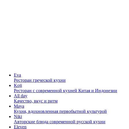
Eva
Ресторан греческой кухни
Koji
Ресторан с cовременной кухней Китая и Индонезии
All day
Качество, вкус и ритм
Maya
Кухня, вдохновленная первобытной культурой
Niki
Авторские блюда современной русской кухни
Eleven