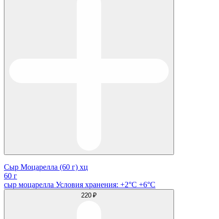
Сыр Моцарелла (60 г) хц
60 г
сыр моцарелла Условия хранения: +2°C +6°C
220 ₽