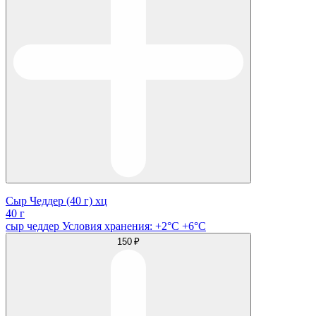
Сыр Чеддер (40 г) хц
40 г
сыр чеддер Условия хранения: +2°C +6°C
150 ₽